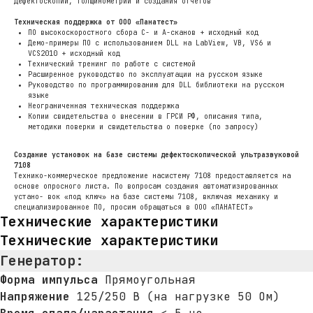
дефектоскопии, толщинометрии и создания отчетов
Техническая поддержка от ООО «Панатест»
ПО высокоскоростного сбора С- и А-сканов + исходный код
Демо-примеры ПО с использованием DLL на LabView, VB, VS6 и
VCS2010 + исходный код
Технический тренинг по работе с системой
Расширенное руководство по эксплуатации на русском языке
Руководство по программированию для DLL библиотеки на русском
языке
Неограниченная техническая поддержка
Копии свидетельства о внесении в ГРСИ РФ, описания типа,
методики поверки и свидетельства о поверке (по запросу)
Создание установок на базе системы дефектоскопической ультразвуковой
7108
Технико-коммерческое предложение насистему 7108 предоставляется на
основе опросного листа. По вопросам создания автоматизированных
устано- вок «под ключ» на базе системы 7108, включая механику и
специализированное ПО, просим обращаться в ООО «ПАНАТЕСТ»
Технические характеристики
Технические характеристики
Генератор
:
Форма импульса
Прямоугольная
Напряжение
125/250 В (на нагрузке 50 Ом)