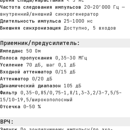
Время спада/нарастания
< 5 нс
Частота следования импульсов
20–20’000 Гц —
внутренний/внешний синхрогенератор
Длительность импульса
25–1000 нс
Внешняя синхронизация
Доступно, 5 входов
Приемник/предусилитель:
Импеданс
50 Ом
Полоса пропускания
0,35–30 МГц
Усиление
70 дБ, шаг 0,1 дБ
Входной аттенюатор
0/15 дБ
Аттенюатор
0/20 дБ
Динамический диапазон
105 дБ
Фильтр
0,35–0,85/0,75–1,8/1,3–3,2/3–7,5/5–
15/10–19,5/широкополосный
Отсечка
0–50 %
ВРЧ
:
Запуск
По зондирующему импульсу/по эхо-