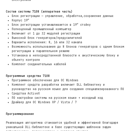
Состав системы 7108 (аппаратная часть)
Блок регистрации — управление, обработка,сохранение данных
Корпус 19″
Блок регистрации устанавливается в 19″ стойку
Полноценный промышленный компьютер
Включает от 1 до 32 модулей регистрации
Выносной блок генераторов/предусилителей
Варианты исполнения: 8, 16 или 32 канала
Возможность использования до 8 блоков генераторов с одним блоком
регистрации в параллельном режиме
Установка в непосредственной близости к акустическому блоку и
объекту контроля
Комплект соединительных кабелей
Программные средства 7108
Программное обеспечение для OC Windows
Комплект средств разработки включает DLL библиотеку и
руководство на русском языке для создания специализированного ПО
Средства ActiveX
ПО настройки системы на русском языке + исходный код
Драйвер для ОС Windows XP / Vista / 7
Программирование
Реализация алгоритмов становится удобной и эффективной благодаря
уникальной DLL-библиотеке и базе существующих шаблонов задач