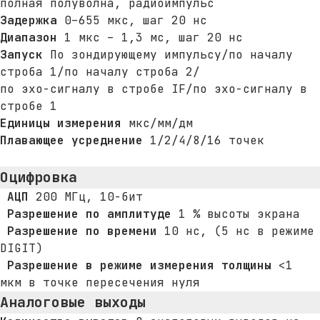
полная полуволна, радиоимпульс
Задержка
0–655 мкс, шаг 20 нс
Диапазон
1 мкс – 1,3 мс, шаг 20 нс
Запуск
По зондирующему импульсу/по началу
Адрес
строба 1/по началу строба 2/
Москва, 2-я Синичкина
по эхо-сигналу в стробе IF/по эхо-сигналу в
стробе 1
улица, д. 9А, стр.9
Единицы измерения
мкс/мм/дм
Плавающее усреднение
1/2/4/8/16 точек
Почта
mail@panatest.ru
Оцифровка
Телефон
АЦП
200 МГц, 10-бит
+7 (495) 120-03-32
Разрешение по амплитуде
1 % высоты экрана
Разрешение по времени
10 нс, (5 нс в режиме
DIGIT)
© 1997-2026 ООО «ПАНАТЕСТ»
Разрешение в режиме измерения толщины
<1
Политика конфиденциальности
мкм в точке пересечения нуля
Аналоговые выходы