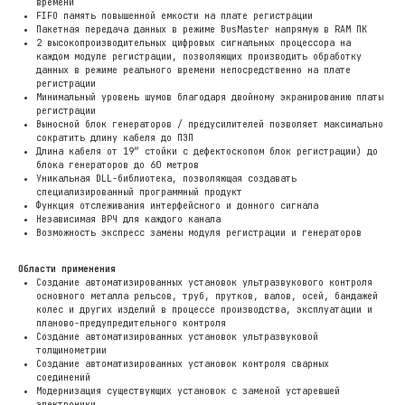
времени
FIFO память повышенной емкости на плате регистрации
Пакетная передача данных в режиме BusMaster напрямую в RAM ПК
2 высокопроизводительных цифровых сигнальных процессора на
каждом модуле регистрации, позволяющих производить обработку
данных в режиме реального времени непосредственно на плате
регистрации
Минимальный уровень шумов благодаря двойному экранированию платы
регистрации
Выносной блок генераторов / предусилителей позволяет максимально
сократить длину кабеля до ПЭП
Длина кабеля от 19″ стойки с дефектоскопом блок регистрации) до
блока генераторов до 60 метров
Уникальная DLL-библиотека, позволяющая создавать
специализированный программный продукт
Функция отслеживания интерфейсного и донного сигнала
Независимая ВРЧ для каждого канала
Возможность экспресс замены модуля регистрации и генераторов
Области применения
Создание автоматизированных установок ультразвукового контроля
основного металла рельсов, труб, прутков, валов, осей, бандажей
колес и других изделий в процессе производства, эксплуатации и
планово-предупредительного контроля
Создание автоматизированных установок ультразвуковой
толщинометрии
Создание автоматизированных установок контроля сварных
соединений
Модернизация существующих установок с заменой устаревшей
электроники