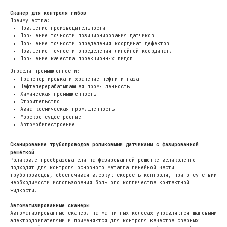
Сканер для контроля гибов
Преимущества:
Повышение производительности
Повышение точности позиционирования датчиков
Повышение точности определения координат дефектов
Повышение точности определения линейной координаты
Повышение качества проекционных видов
Адрес
Отрасли промышленности:
Москва, 2-я Синичкина
Транспортировка и хранение нефти и газа
Нефтеперерабатывающая промышленность
улица, д. 9А, стр.9
Химическая промышленность
Строительство
Авиа-космическая промышленность
Почта
Морское судостроение
Автомобилестроение
mail@panatest.ru
Сканирование трубопроводов роликовыми датчиками с фазированной
Телефон
решёткой
Роликовые преобразователи на фазированной решётке великолепно
+7 (495) 120-03-32
подходят для контроля основного металла линейной части
трубопроводов, обеспечивая высокую скорость контроля, при отсутствии
необходимости использования большого колличества контактной
жидкости.
© 1997-2026 ООО «ПАНАТЕСТ»
Автоматизированные сканеры
Политика конфиденциальности
Автоматизированные сканеры на магнитных колёсах управляются шаговыми
электродвигателями и применяются для контроля качества сварных