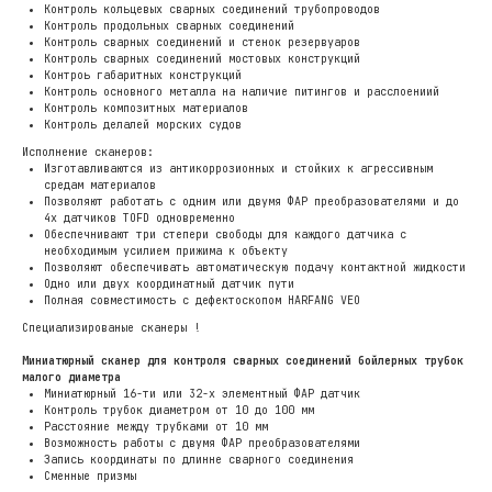
Контроль кольцевых сварных соединений трубопроводов
Контроль продольных сварных соединений
Контроль сварных соединений и стенок резервуаров
Контроль сварных соединений мостовых конструкций
Контроь габаритных конструкций
Контроль основного металла на наличие питингов и расслоениий
Контроль композитных материалов
Контроль делалей морских судов
Исполнение сканеров:
Изготавливаются из антикоррозионных и стойких к агрессивным
средам материалов
Позволяют работать с одним или двумя ФАР преобразователями и до
4х датчиков TOFD одновременно
Обеспечнивают три степери свободы для каждого датчика с
необходимым усилием прижима к объекту
Позволяют обеспечивать автоматическую подачу контактной жидкости
Одно или двух координатный датчик пути
Полная совместимость с дефектоскопом HARFANG VEO
Специализированые сканеры !
Миниатюрный сканер для контроля сварных соединений бойлерных трубок
малого диаметра
Миниатюрный 16-ти или 32-х элементный ФАР датчик
Контроль трубок диаметром от 10 до 100 мм
Расстояние между трубками от 10 мм
Возможность работы с двумя ФАР преобразователями
Запись координаты по длинне сварного соединения
Сменные призмы