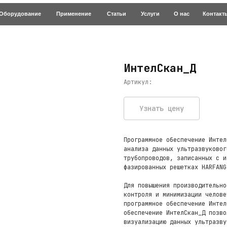
ание
Применение
Статьи
Услуги
О нас
Контакты
ИнтелСкан_Д
Артикул:
Узнать цену
Программное обеспечение Интел
анализа данных ультразвуковог
трубопроводов, записанных с и
фазированных решетках HARFANG
Для повышения производительно
контроля и минимизации челове
программное обеспечение Интел
обеспечение ИнтелСкан_Д позво
визуализацию данных ультразву