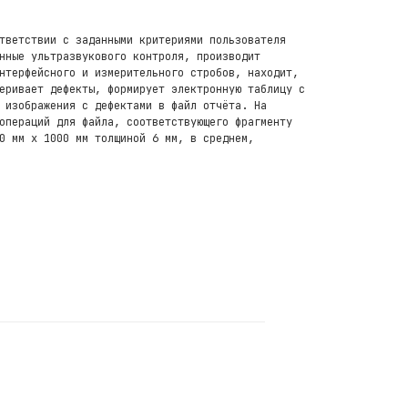
тветствии с заданными критериями пользователя
нные ультразвукового контроля, производит
нтерфейсного и измерительного стробов, находит,
еривает дефекты, формирует электронную таблицу с
 изображения с дефектами в файл отчёта. На
операций для файла, соответствующего фрагменту
0 мм х 1000 мм толщиной 6 мм, в среднем,
Телефон
+7 (495) 120-03-32