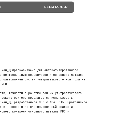
+7 (495) 120-03-32
Скан_Д предназначено для автоматизированного
о контроля днищ резервуаров и основного металла
спользованием систем ультразвукового контроля на
 VEO.
сти, точности обработки данных ультразвукового
ческого фактора предлагается использовать
Скан_Д, разработанное ООО «ПАНАТЕСТ». Программное
ляет провести автоматизированный анализ и
кового контроля основного металла РВС и