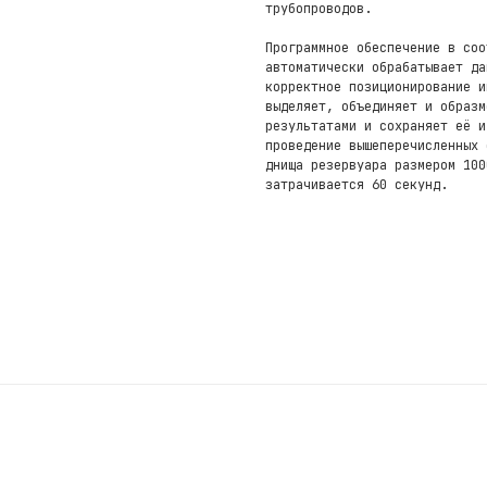
трубопроводов.
Программное обеспечение в соо
автоматически обрабатывает да
корректное позиционирование и
выделяет, объединяет и образм
результатами и сохраняет её и
проведение вышеперечисленных 
днища резервуара размером 100
затрачивается 60 секунд.
Почта
 2-я Синичкина
mail@panatest.ru
. 9А, стр.9