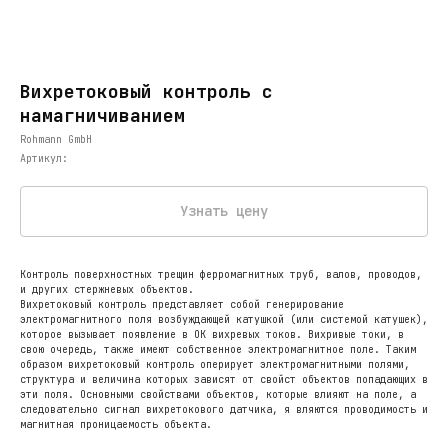
Вихретоковый контроль с
намагничиванием
Rohmann GmbH
Артикул:
Узнать цену
Контроль поверхностных трещин ферромагнитных труб, валов, проводов,
и других стержневых объектов.
Вихретоковый контроль представляет собой генерирование
электромагнитного поля возбуждающей катушкой (или системой катушек),
которое вызывает появление в ОК вихревых токов. Вихривые токи, в
свою очередь, также имеют собственное электромагнитное поле. Таким
образом вихретоковый контроль оперирует электромагнитными полями,
структура и величина которых зависят от свойст объектов попадающих в
эти поля. Основными свойствами объектов, которые влияют на поле, а
следовательно сигнал вихретокового датчика, я вляются проводимость и
магнитная проницаемость объекта.