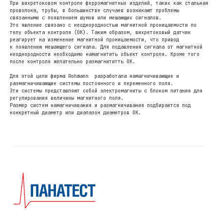
При вихретоковом контроле ферромагнитных изделий, таких как стальная
проволока, трубы, в большинстве случаев возникают проблемы
связанными с появлением шумов или мешающих сигналов.
Это явление связано с неоднородностью магнитной проницаемости по
телу объекта контроля (ОК). Таким образом, вихретоковый датчик
реагирует на изменение магнитной проницаемости, что привод
Адрес
к появлению мешающего сигнала. Для подавления сигнала от магнитной
Москва, 2-я Синичкина
неоднородности необходимо намагнитить объект контроля. Кроме того
после контроля желательно размагнититть ОК.
улица, д. 9А, стр.9
Для этой цели фирма Rohmann разработала намагничивающие и
размагничивающие системы постоянного и переменного поля.
Эти системы представляют собой электромагниты с блоком питания для
Почта
регулирования величины магнитного поля.
mail@panatest.ru
Размер систем намагничивания и размагничивания подбирается под
конкретный диаметр или диапазон диаметров ОК.
Телефон
+7 (495) 120-03-32
© 1997-2026 ООО «ПАНАТЕСТ»
Политика конфиденциальности