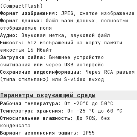
Москва, 2-я Синичкина
(CompactFlash)
Формат изображения:
JPEG, сжатое изображение
улица, д. 9А, стр.9
Формат данных:
Файл базы данных, полностью
отображаемые поля
Почта
mail@panatest.ru
Аудио:
Звуковая метка, звуковой файл
Емкость:
512 изображений на карту памяти
емкостью 16 Мбайт
Телефон
+7 (495) 120-03-32
Загрузка файла:
Внешнее устройство
считывания или через USB интерфейс
Сохранение видеоинформации:
Через RCA разъем
© 1997-2026 ООО «ПАНАТЕСТ»
(типа «тюльпан») или S-video выход
Политика конфиденциальности
Параметры окружающей среды
Рабочая температура:
От -20°C до 50°C
Температура хранения:
От -25 °C до 60 °C
Относительная влажность:
До 90%, без
конденсата
Вариант исполнения защиты:
IP55