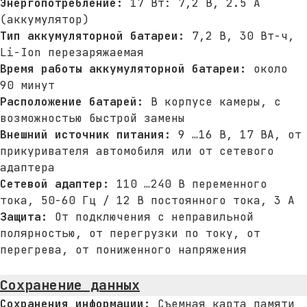
Энергопотребление:
17 Вт: 7,2 В, 2.5 A
(аккумулятор)
Тип аккумуляторной батареи:
7,2 В, 30 Вт-ч,
Li-Ion перезаряжаемая
Время работы аккумуляторной батареи:
около
90 минут
Расположение батарей:
В корпусе камеры, с
возможностью быстрой замены
Внешний источник питания:
9 …16 В, 17 ВА, от
прикуривателя автомобиля или от сетевого
адаптера
Сетевой адаптер:
110 …240 В переменного
тока, 50-60 Гц / 12 В постоянного тока, 3 А
Защита:
От подключения с неправильной
полярностью, от перегрузки по току, от
перегрева, от пониженного напряжения
Сохранение данных
Адрес
Сохранения информации:
Съемная карта памяти